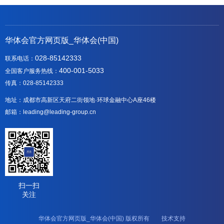
华体会官方网页版_华体会(中国)
028-85142333
联系电话：
400-001-5033
全国客户服务热线：
传真：028-85142333
地址：成都市高新区天府二街领地·环球金融中心A座46楼
邮箱：leading@leading-group.cn
扫一扫
关注
华体会官方网页版_华体会(中国) 版权所有 技术支持