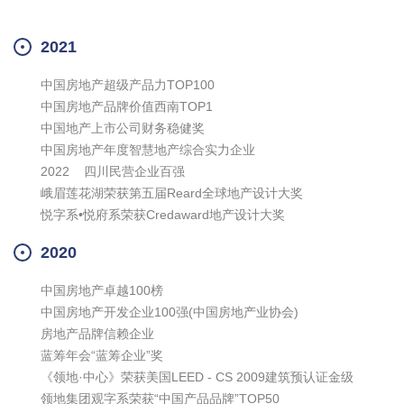
2021
中国房地产超级产品力TOP100   
中国房地产品牌价值西南TOP1    
中国地产上市公司财务稳健奖
中国房地产年度智慧地产综合实力企业
2022    四川民营企业百强 
峨眉莲花湖荣获第五届Reard全球地产设计大奖
悦字系•悦府系荣获Credaward地产设计大奖 
2020
中国房地产卓越100榜
中国房地产开发企业100强(中国房地产业协会)
房地产品牌信赖企业
蓝筹年会“蓝筹企业”奖
《领地·中心》荣获美国LEED - CS 2009建筑预认证金级
领地集团观字系荣获“中国产品品牌”TOP50